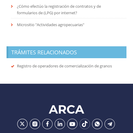
¿Cómo efectúo la registración de contratos y de
formularios de (LPG) por internet?
Micrositio "Actividades agropecuarias"
TRÁMITES RELACIONADOS
Registro de operadores de comercialización de granos
Ir
Conocer
Visitar
Dirigirme
Navegar
Navegar
Navegar
Navegar
la
la
la
a
a
a
a
a