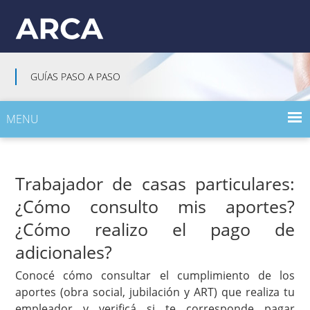
GUÍAS PASO A PASO
MENU
INICIO
Trabajador de casas particulares:
GUÍAS PASO A PASO POR TEMA
¿Cómo consulto mis aportes?
GUÍAS PASO A PASO POR PERFIL
¿Cómo realizo el pago de
adicionales?
Conocé cómo consultar el cumplimiento de los
aportes (obra social, jubilación y ART) que realiza tu
empleador y verificá si te corresponde pagar